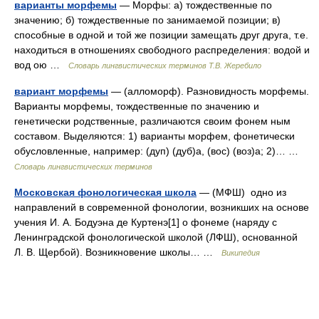
варианты морфемы
— Морфы: а) тождественные по
значению; б) тождественные по занимаемой позиции; в)
способные в одной и той же позиции замещать друг друга, т.е.
находиться в отношениях свободного распределения: водой и
вод ою …
Словарь лингвистических терминов Т.В. Жеребило
вариант морфемы
— (алломорф). Разновидность морфемы.
Варианты морфемы, тождественные по значению и
генетически родственные, различаются своим фонем ным
составом. Выделяются: 1) варианты морфем, фонетически
обусловленные, например: (дуп) (дуб)а, (вос) (воз)а; 2)… …
Словарь лингвистических терминов
Московская фонологическая школа
— (МФШ) одно из
направлений в современной фонологии, возникших на основе
учения И. А. Бодуэна де Куртенэ[1] о фонеме (наряду с
Ленинградской фонологической школой (ЛФШ), основанной
Л. В. Щербой). Возникновение школы… …
Википедия