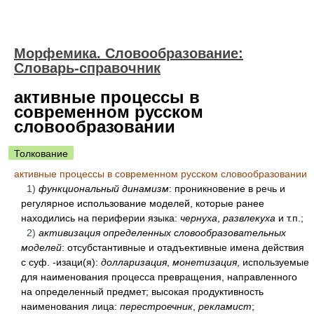
Морфемика. Словообразование:
Словарь-справочник
активные процессы в
современном русском
словообразовании
Толкование
активные процессы в современном русском словообразовании
1)
функциональный динамизм
: проникновение в речь и
регулярное использование моделей, которые ранее
находились на периферии языка:
чернуха
,
развлекуха
и т.п.;
2)
активизация определенных словообразовательных
моделей
: отсубстантивные и отадъективные имена действия
с суф. -изаци(я):
долларизация
,
монетизация
, используемые
для наименования процесса превращения, направленного
на определенный предмет; высокая продуктивность
наименования лица:
перестроечник
,
рекламист
;