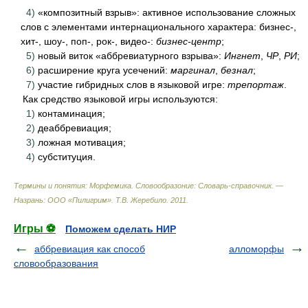
4)
«композитный взрыв»: активное использование сложных
слов с элементами интернационального характера: бизнес-,
хит-, шоу-, поп-, рок-, видео-:
бизнес-центр
;
5)
новый виток «аббревиатурного взрыва»:
Ингнет
,
ЧР
,
РИ
;
6)
расширение круга усечений:
маргинал
,
безнал
;
7)
участие гибридных слов в языковой игре:
трепортаж
.
Как средство языковой игры используются:
1)
контаминация;
2)
деаббревиация;
3)
ложная мотивация;
4)
субституция.
Термины и понятия: Морфемика. Словообразоние: Словарь-справочник. —
Назрань: ООО «Пилигрим»
.
Т.В. Жеребило
.
2011
.
Игры ⚽
Поможем сделать НИР
аббревиация как способ
алломорфы
словообразования