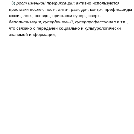
3)
рост именной префиксации
: активно используются
приставки после-, пост-, анти-, раз-, де-, контр-, префиксоиды
квази-, лже-, псевдо-, приставки супер-, сверх-:
деполитизация
,
супердешевый
,
суперпрофессионал
и т.п.,
что связано с передачей социально и культурологически
значимой информации;